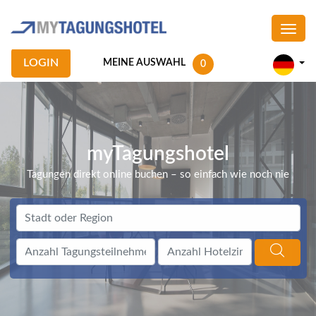
LOGIN
MEINE AUSWAHL
0
myTagungshotel
Tagungen direkt online buchen – so einfach wie noch nie