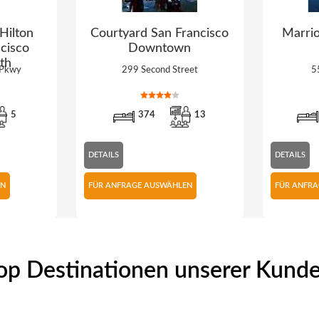
Hilton
Courtyard San Francisco
Marrio
cisco
Downtown
th
 Pkwy
299 Second Street
5
5
374
13
DETAILS
DETAILS
EN
FÜR ANFRAGE AUSWÄHLEN
FÜR ANFR
op Destinationen unserer Kund