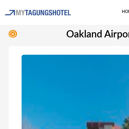
HO
Oakland Airpor