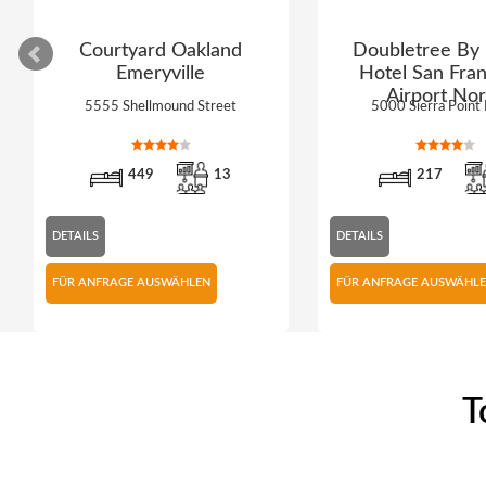
Courtyard Oakland
Doubletree By 
Emeryville
Hotel San Fran
Airport Nor
5555 Shellmound Street
5000 Sierra Point
449
13
217
DETAILS
DETAILS
FÜR ANFRAGE AUSWÄHLEN
FÜR ANFRAGE AUSWÄHL
T